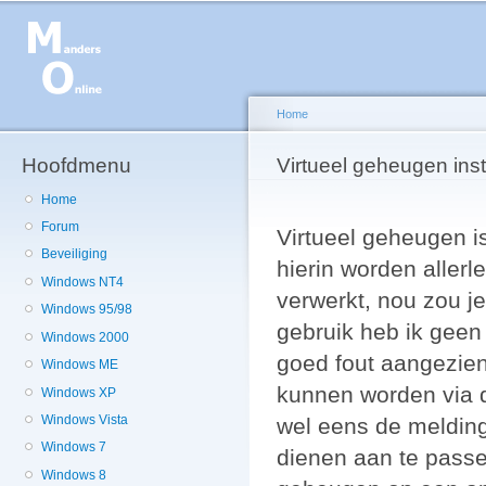
Ov
en
de
g
Home
Hoofdmenu
U bent hier
Virtueel geheugen inst
Home
Forum
Virtueel geheugen i
Beveiliging
hierin worden allerl
Windows NT4
verwerkt, nou zou 
Windows 95/98
gebruik heb ik geen
Windows 2000
goed fout aangezien
Windows ME
kunnen worden via d
Windows XP
Windows Vista
wel eens de melding
Windows 7
dienen aan te passe
Windows 8