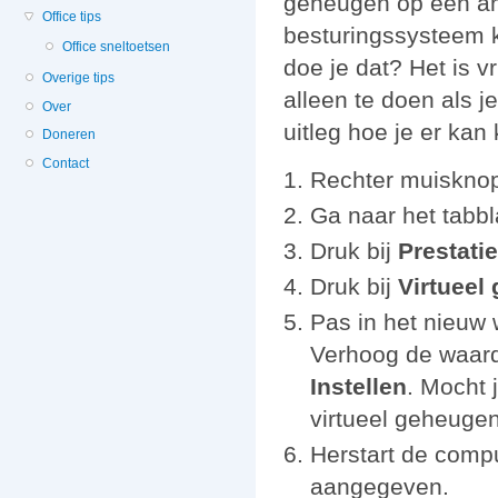
geheugen op een ande
Office tips
besturingssysteem k
Office sneltoetsen
doe je dat? Het is v
Overige tips
alleen te doen als 
Over
uitleg hoe je er ka
Doneren
Contact
Rechter muiskno
Ga naar het tabb
Druk bij
Prestati
Druk bij
Virtueel
Pas in het nieuw
Verhoog de waarde
Instellen
. Mocht 
virtueel geheugen
Herstart de compu
aangegeven.