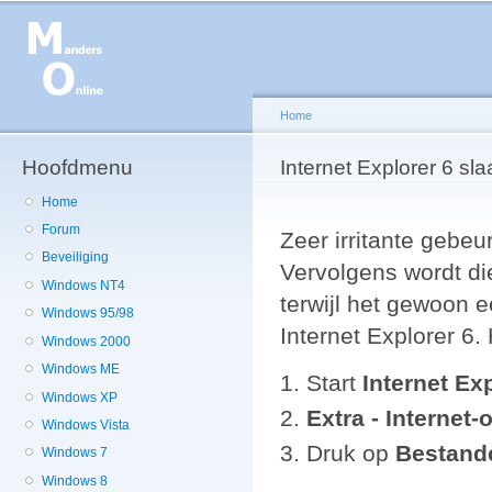
Ov
en
de
g
Home
Hoofdmenu
U bent hier
Internet Explorer 6 sla
Home
Forum
Zeer irritante gebeur
Beveiliging
Vervolgens wordt di
Windows NT4
terwijl het gewoon e
Windows 95/98
Internet Explorer 6.
Windows 2000
Windows ME
Start
Internet Ex
Windows XP
Extra - Internet-o
Windows Vista
Druk op
Bestande
Windows 7
Windows 8