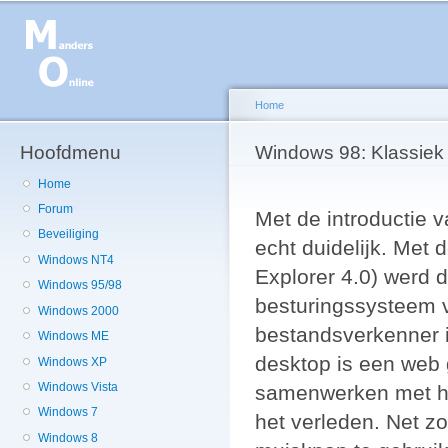
Ov
en
de
g
Home
Hoofdmenu
U bent hier
Windows 98: Klassiek
Home
Forum
Met de introductie 
Beveiliging
echt duidelijk. Met 
Windows NT4
Explorer 4.0) werd de
Windows 95/98
besturingssysteem v
Windows 2000
bestandsverkenner i
Windows ME
desktop is een web
Windows XP
Windows Vista
samenwerken met he
Windows 7
het verleden. Net zo
Windows 8