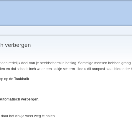
Overslaan
en naar
de inhoud
gaan
ch verbergen
en redelijk deel van je beeldscherm in beslag. Sommige mensen hebben graag een 
en en dat scheelt toch weer een stukje scherm. Hoe u dit aanpast staat hieronder
nop op de
Taakbalk
.
automatisch verbergen
.
door het vinkje weer weg te halen.