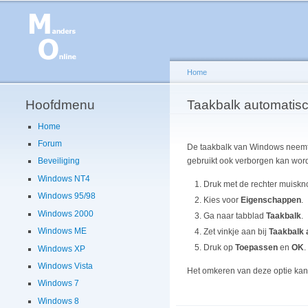
Home
Hoofdmenu
U bent hier
Taakbalk automatis
Home
Forum
De taakbalk van Windows neemt e
gebruikt ook verborgen kan word
Beveiliging
Windows NT4
Druk met de rechter muisk
Windows 95/98
Kies voor
Eigenschappen
.
Windows 2000
Ga naar tabblad
Taakbalk
.
Windows ME
Zet vinkje aan bij
Taakbalk 
Druk op
Toepassen
en
OK
.
Windows XP
Windows Vista
Het omkeren van deze optie kan 
Windows 7
Windows 8