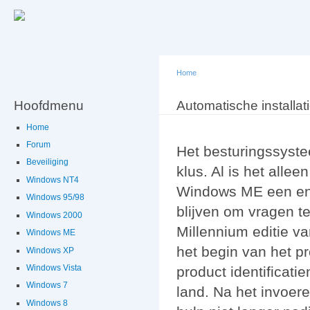
Ov
en
de
g
Home
Hoofdmenu
U bent hier
Automatische installat
Home
Forum
Het besturingssyste
Beveiliging
klus. Al is het allee
Windows NT4
Windows ME een en 
Windows 95/98
blijven om vragen te
Windows 2000
Millennium editie v
Windows ME
het begin van het p
Windows XP
Windows Vista
product identificati
Windows 7
land. Na het invoe
Windows 8