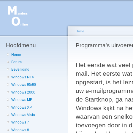
Ov
en
de
g
Home
Hoofdmenu
U bent hier
Programma's uitvoeren
Home
Forum
Het eerste wat veel
Beveiliging
mail. Het eerste wa
Windows NT4
opgestart, is het le
Windows 95/98
uw e-mailprogramma 
Windows 2000
de Startknop, ga n
Windows ME
Windows kijkt na he
Windows XP
Windows Vista
waarvan een snelkop
Windows 7
toevoegen door in d
Windows 8