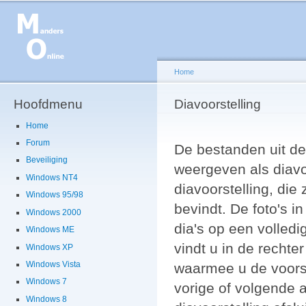
Ov
en
de
g
Home
Hoofdmenu
U bent hier
Diavoorstelling
Home
Forum
De bestanden uit d
Beveiliging
weergeven als diavoo
Windows NT4
diavoorstelling, die
Windows 95/98
bevindt. De foto's i
Windows 2000
dia's op een volled
Windows ME
vindt u in de recht
Windows XP
Windows Vista
waarmee u de voorste
Windows 7
vorige of volgende 
Windows 8