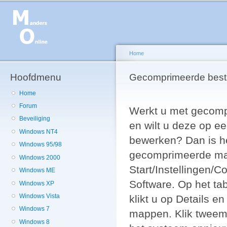
Ov
en
de
g
Home
Hoofdmenu
U bent hier
Gecomprimeerde bes
Home
Forum
Werkt u met gecom
Beveiliging
en wilt u deze op e
Windows NT4
bewerken? Dan is h
Windows 95/98
gecomprimeerde mapp
Windows 2000
Start/Instellingen/C
Windows ME
Software. Op het ta
Windows XP
Windows Vista
klikt u op Details 
Windows 7
mappen. Klik tweema
Windows 8