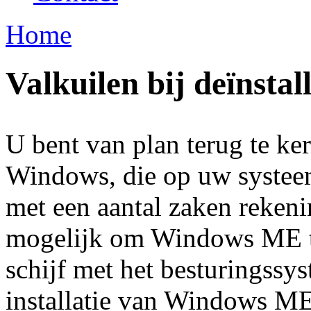
Home
U bent hier
Valkuilen bij deïnstall
U bent van plan terug te ke
Windows, die op uw systee
met een aantal zaken rekeni
mogelijk om Windows ME te 
schijf met het besturingss
installatie van Windows ME