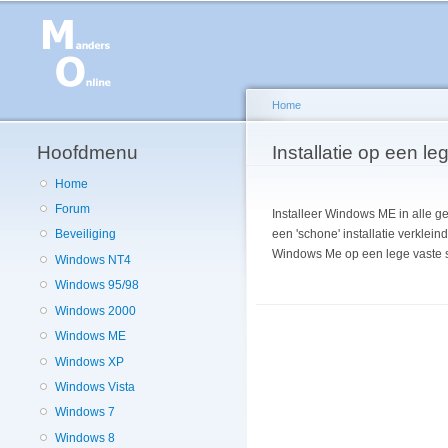
Home
Hoofdmenu
U bent hier
Installatie op een le
Home
Forum
Installeer Windows ME in alle g
een 'schone' installatie verklei
Beveiliging
Windows Me op een lege vaste s
Windows NT4
Windows 95/98
Windows 2000
Windows ME
Windows XP
Windows Vista
Windows 7
Windows 8