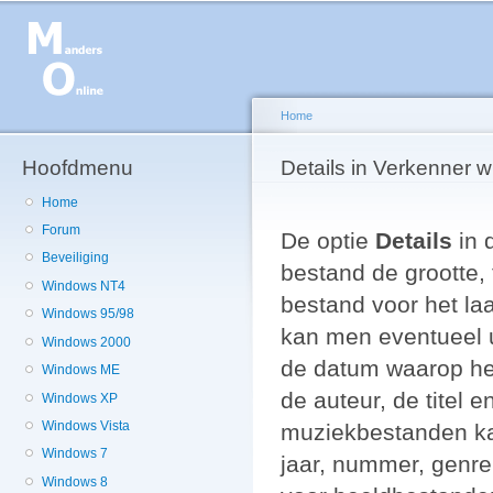
Ov
en
de
g
Home
Hoofdmenu
U bent hier
Details in Verkenner w
Home
Forum
De optie
Details
in 
Beveiliging
bestand de grootte,
Windows NT4
bestand voor het la
Windows 95/98
kan men eventueel u
Windows 2000
de datum waarop he
Windows ME
de auteur, de titel
Windows XP
Windows Vista
muziekbestanden kan 
Windows 7
jaar, nummer, genre,
Windows 8