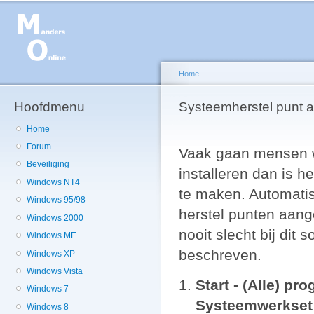
Ov
en
de
g
Home
Hoofdmenu
U bent hier
Systeemherstel punt
Home
Forum
Vaak gaan mensen w
Beveiliging
installeren dan is 
Windows NT4
te maken. Automatis
Windows 95/98
herstel punten aang
Windows 2000
nooit slecht bij dit 
Windows ME
beschreven.
Windows XP
Windows Vista
Start - (Alle) p
Windows 7
Systeemwerkset 
Windows 8