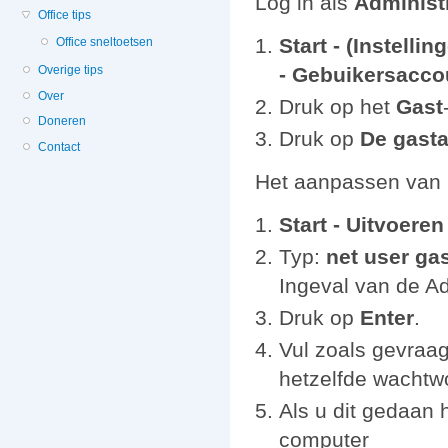
Log in als
Administ
Office tips
Start - (Instell
Office sneltoetsen
- Gebuikersacco
Overige tips
Over
Druk op het
Gast
Doneren
Druk op
De gast
Contact
Het aanpassen van h
Start - Uitvoeren 
Typ:
net user gas
Ingeval van de Ad
Druk op
Enter
.
Vul zoals gevraa
hetzelfde wachtw
Als u dit gedaan 
computer