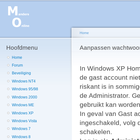
Ov
en
de
g
Home
Hoofdmenu
U bent hier
Aanpassen wachtwoord
Home
Forum
In Windows XP Home
Beveiliging
de gast account nie
Windows NT4
riskant is in sommi
Windows 95/98
de Administrator. Ge
Windows 2000
gebruikt kan worde
Windows ME
In geval van Gast a
Windows XP
Windows Vista
ingeschakeld, volg 
Windows 7
schakelen.
Windows 8