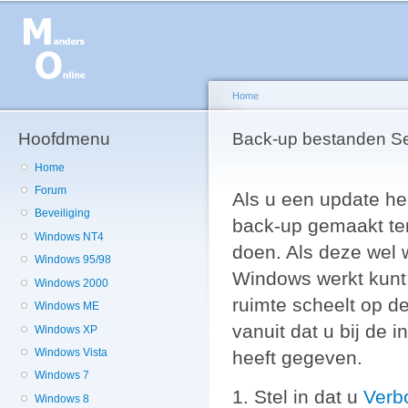
Ov
en
de
g
Home
Hoofdmenu
U bent hier
Back-up bestanden Se
Home
Forum
Als u een update he
Beveiliging
back-up gemaakt tenzi
Windows NT4
doen. Als deze wel 
Windows 95/98
Windows werkt kunt
Windows 2000
ruimte scheelt op de
Windows ME
vanuit dat u bij de 
Windows XP
Windows Vista
heeft gegeven.
Windows 7
Stel in dat u
Verb
Windows 8